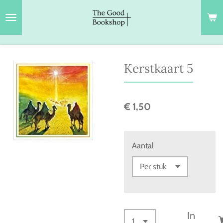
Ga
direct
naar
de
hoofdinhoud
Kerstkaart 5
€ 1,50
Aantal
In