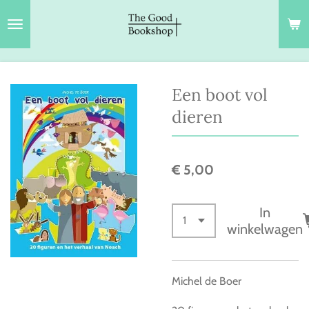
Ga
direct
naar
de
hoofdinhoud
Een boot vol
dieren
€ 5,00
In
winkelwagen
Michel de Boer