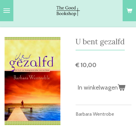
Ga
direct
naar
de
hoofdinhoud
U bent gezalfd
€ 10,00
In winkelwagen
Barbara Wentrobe