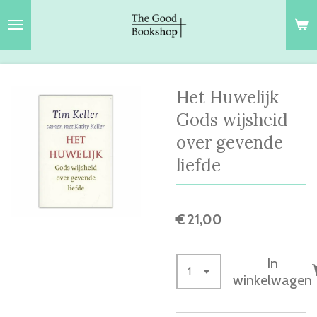
Ga
direct
naar
de
hoofdinhoud
Het Huwelijk
Gods wijsheid
over gevende
liefde
€ 21,00
In
winkelwagen