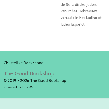
de Sefardische Joden,
vanuit het Hebreeuws
vertaald in het Ladino of
Judeo Español.
Christelijke Boekhandel
The Good Bookshop
© 2019 - 2026 The Good Bookshop
Powered by
JouwWeb