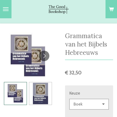
Ga
direct
naar
de
hoofdinhoud
Grammatica
van het Bijbels
Hebreeuws
€ 32,50
Keuze