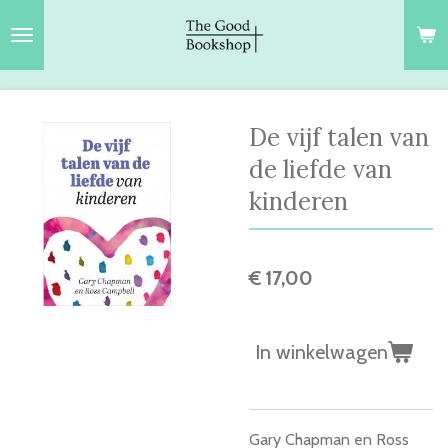
Ga
direct
naar
de
hoofdinhoud
De vijf talen van
de liefde van
kinderen
€ 17,00
In winkelwagen
Gary Chapman en Ross