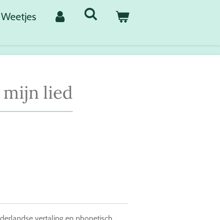
Weetjes
s mijn lied
derlandse vertaling en phonetisch