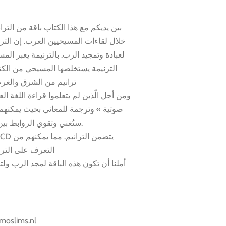
بين يديكم مع هذا الكتاب باقة من الترا
خلال لقاءات المسيحيين العرب. إن التر
لعبادة وتمجيد الرب. بالترنيمة يعبر ا
الترنيمة يستخلصها المسيحي من الكت
ترانيم من الشرق والغرب
ومن أجل الّذين لم يتعلموا قراءة اللغة  »
صوتية » وترجمة للمعاني بحيث يمكنهم ا
ستُغني وتقوي الروابط بين المسيحيين العرب والهولنديين.
التعرف على الترا
أملنا أن تكون هذه الباقة لمجد الرب ول
-moslims.nl