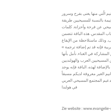
نيم الّتي منها يغنى بفرح وسرور
نيمة بالنسبة للمسيحيين طريقة
لمسيحي عن فرحة وأحزانة. كلمات
اب المقدس. هذه الباقة تتضمن
. وذلك ماستلاحظة من الإيقاع
العربية فإنه قد تم إضافة ترجمة
لمشاركة في الغناء. نأمل بأنها
بالإضافة لهذه، الباقة فإنه يوجد CD يتضمن الترانيم. مما يمكنهم من
نيم الغير معروفة لديكم مسبقاً
تدعيم المجتمع المسيحي العربي
في هولندا
Zie website : www.evangelie