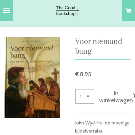
Ga
direct
naar
de
hoofdinhoud
Voor niemand
bang
€ 8,95
In
winkelwagen
John Wycliffe, de moedige
bijbelvertaler