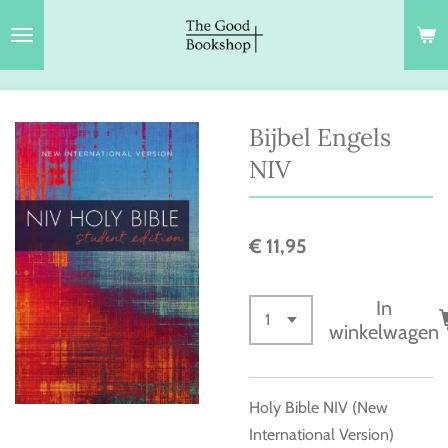
Ga
direct
naar
de
hoofdinhoud
Bijbel Engels
NIV
€ 11,95
In
winkelwagen
Holy Bible NIV (New
International Version)