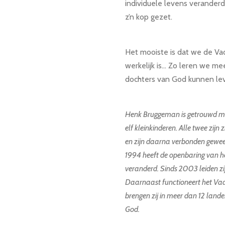
individuele levens verander
z’n kop gezet.
Het mooiste is dat we de Va
werkelijk is… Zo leren we me
dochters van God kunnen le
Henk Bruggeman is getrouwd met
elf kleinkinderen.
Alle twee zijn 
en zijn daarna verbonden gewe
1994 heeft de openbaring van 
veranderd.
Sinds 2003 leiden z
Daarnaast functioneert het
Vad
brengen zij in meer dan 12 lan
God.