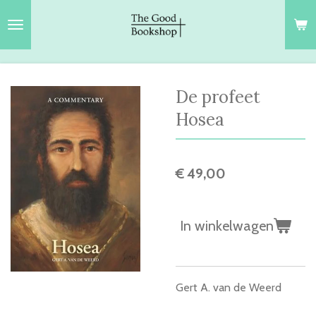
Ga
direct
naar
de
hoofdinhoud
De profeet
Hosea
€ 49,00
In winkelwagen
Gert A. van de Weerd