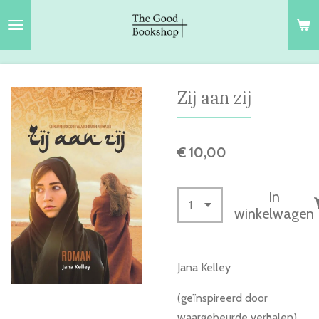
Ga
direct
naar
de
hoofdinhoud
Zij aan zij
€ 10,00
In
winkelwagen
Jana Kelley
(geïnspireerd door
waargebeurde verhalen)