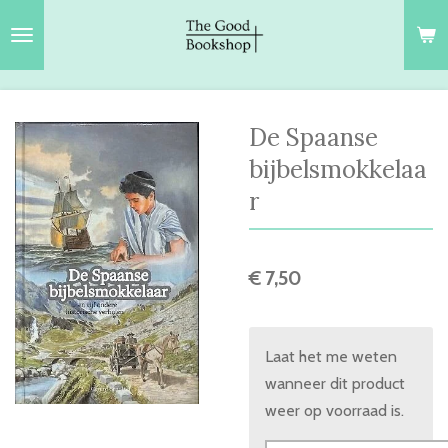
Ga
direct
naar
de
hoofdinhoud
De Spaanse
bijbelsmokkelaa
r
€ 7,50
Laat het me weten
wanneer dit product
weer op voorraad is.